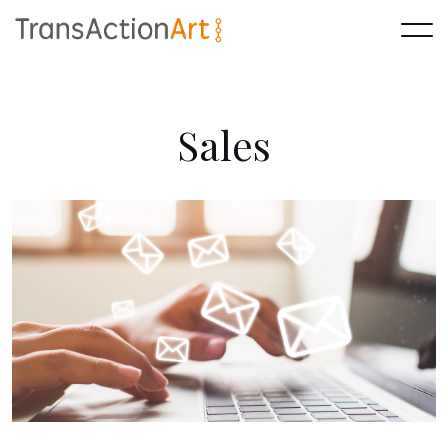
S
a
l
e
s